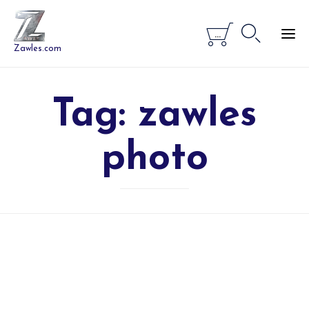


...
Zawles.com
Tag:
zawles
photo