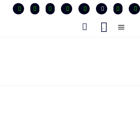


...