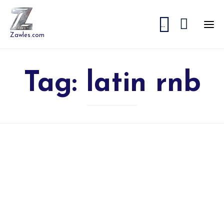


...
Zawles.com
Tag:
latin rnb