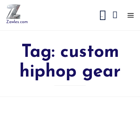


...
Zawles.com
Tag:
custom
hiphop gear