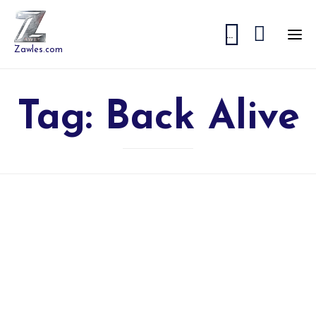


...
Zawles.com
Tag:
Back Alive